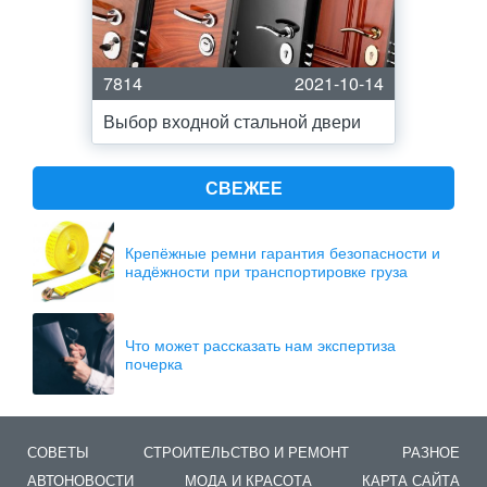
7814
2021-10-14
Выбор входной стальной двери
СВЕЖЕЕ
Крепёжные ремни гарантия безопасности и
надёжности при транспортировке груза
Что может рассказать нам экспертиза
почерка
СОВЕТЫ
СТРОИТЕЛЬСТВО И РЕМОНТ
РАЗНОЕ
АВТОНОВОСТИ
МОДА И КРАСОТА
КАРТА САЙТА