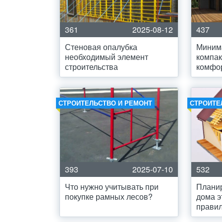
361
2025-08-12
437
Стеновая опалубка
Минима
необходимый элемент
компак
строительства
комфор
СТРОИТЕЛЬСТВО И РЕМОНТ
СТРОИТЕ
393
2025-07-10
532
Что нужно учитывать при
Планир
покупке рамных лесов?
дома э
прави