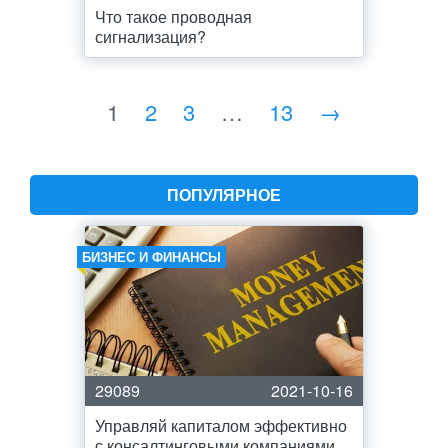
Что такое проводная
сигнализация?
1
2
3
…
13
→
ПОПУЛЯРНОЕ
БИЗНЕС И ФИНАНСЫ
29089
2021-10-16
Управляй капиталом эффективно
с консалтинговыми компаниями