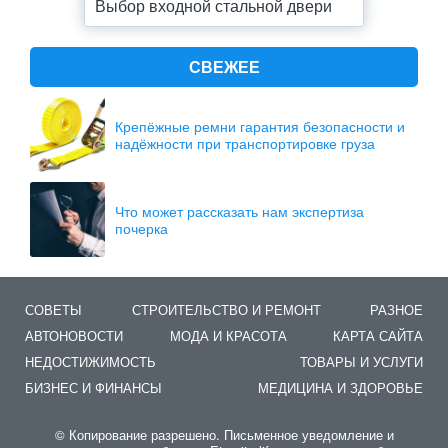
Выбор входной стальной двери
СВЕЖЕЕ
Крепёжные ремни гарантия безопасности и
надёжности при транспортировке груза
Что может рассказать нам экспертиза
почерка
СОВЕТЫ
СТРОИТЕЛЬСТВО И РЕМОНТ
РАЗНОЕ
АВТОНОВОСТИ
МОДА И КРАСОТА
КАРТА САЙТА
НЕДОСТИЖИМОСТЬ
ТОВАРЫ И УСЛУГИ
БИЗНЕС И ФИНАНСЫ
МЕДИЦИНА И ЗДОРОВЬЕ
© Копирование разрешено. Письменное уведомление и