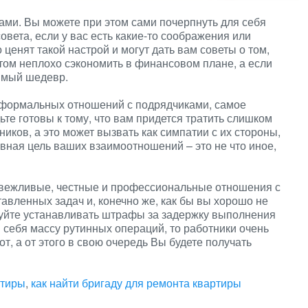
рами. Вы можете при этом сами почерпнуть для себя
совета, если у вас есть какие-то соображения или
енят такой настрой и могут дать вам советы о том,
этом неплохо сэкономить в финансовом плане, а если
римый шедевр.
еформальных отношений с подрядчиками, самое
ьте готовы к тому, что вам придется тратить слишком
ков, а это может вызвать как симпатии с их стороны,
новная цель ваших взаимоотношений – это не что иное,
 вежливые, честные и профессиональные отношения с
вленных задач и, конечно же, как бы вы хорошо не
гуйте устанавливать штрафы за задержку выполнения
в себя массу рутинных операций, то работники очень
т, а от этого в свою очередь Вы будете получать
ртиры
,
как найти бригаду для ремонта квартиры