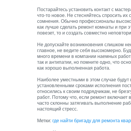
Постарайтесь установить контакт с масте
что-то новое. Не стесняйтесь спросить их 
сомнения. Обычно профессионалы высоко ц
как лучше сделать ремонт комнаты и при 
повезет, то и создать совместно неповто
Не допускайте возникновения слишком н
главное, не ведите себя высокомерно. Буд
много времени в компании наемных работни
так и антипатии, но помните одно, что ос
как хорошо выполненная работа.
Наиболее уместными в этом случае будут
установленными сроками исполнения поста
относились к своим подрядчикам, не брез
работ. Потому что, если ремонт включает 
часто склонны затягивать выполнение рабо
настоящий стресс.
Метки:
где найти бригаду для ремонта ква