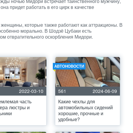
ажды ночью Мидори встречает таинственного мужчину,
 она придет работать в его цирк в качестве
 женщины, которые также работают как аттракционы. В
особенно морально. В Шодзё Цубаки есть
лом отвратительного оскорбления Мидори.
АВТОНОВОСТИ
2022-03-10
561
2024-06-09
емлемая часть
Какие чехлы для
ера люстры и
автомобильных сидений
ьники
хорошие, прочные и
удобные?