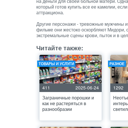
на деньги для своей больной матери. Одн
который готов купить все ее камелии, если
аттракциона.
Другие персонажи - тревожные мужчины и
фильме они жестоко оскорбляют Мидори, 
экстремальные сцены крови, пыток и в це
Читайте также:
ТОВАРЫ И УСЛУГИ
РАЗНОЕ
411
2025-06-24
1292
Заграничные порошки и
Неотъ
как не растеряться в
интерь
разнообразии
светил