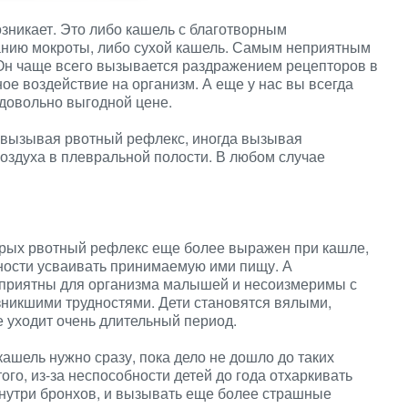
возникает. Это либо кашель с благотворным
анию мокроты, либо сухой кашель. Самым неприятным
Он чаще всего вызывается раздражением рецепторов в
ое воздействие на организм. А еще у нас вы всегда
довольно выгодной цене.
а вызывая рвотный рефлекс, иногда вызывая
оздуха в плевральной полости. В любом случае
торых рвотный рефлекс еще более выражен при кашле,
бности усваивать принимаемую ими пищу. А
неприятны для организма малышей и несоизмеримы с
зникшими трудностями. Дети становятся вялыми,
 уходит очень длительный период.
кашель нужно сразу, пока дело не дошло до таких
го, из-за неспособности детей до года отхаркивать
 внутри бронхов, и вызывать еще более страшные