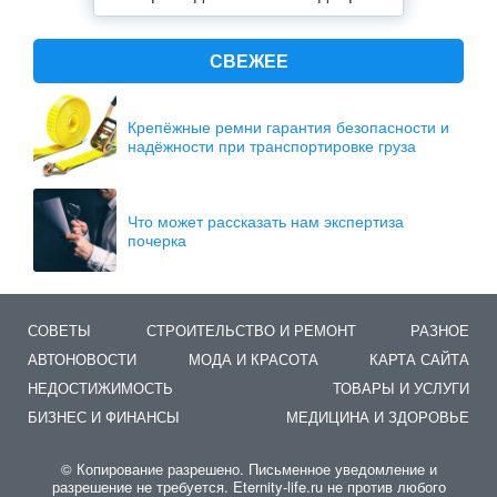
СВЕЖЕЕ
Крепёжные ремни гарантия безопасности и
надёжности при транспортировке груза
Что может рассказать нам экспертиза
почерка
СОВЕТЫ
СТРОИТЕЛЬСТВО И РЕМОНТ
РАЗНОЕ
АВТОНОВОСТИ
МОДА И КРАСОТА
КАРТА САЙТА
НЕДОСТИЖИМОСТЬ
ТОВАРЫ И УСЛУГИ
БИЗНЕС И ФИНАНСЫ
МЕДИЦИНА И ЗДОРОВЬЕ
© Копирование разрешено. Письменное уведомление и
разрешение не требуется. Eternity-life.ru не против любого