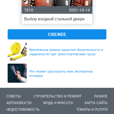
7810
2021-10-14
Выбор входной стальной двери
СВЕЖЕЕ
Крепёжные ремни гарантия безопасности и
надёжности при транспортировке груза
Что может рассказать нам экспертиза
почерка
СОВЕТЫ
СТРОИТЕЛЬСТВО И РЕМОНТ
РАЗНОЕ
АВТОНОВОСТИ
МОДА И КРАСОТА
КАРТА САЙТА
НЕДОСТИЖИМОСТЬ
ТОВАРЫ И УСЛУГИ