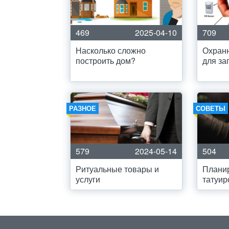
469
2025-04-10
709
Насколько сложно
Охранн
построить дом?
для за
РАЗНОЕ
СОВЕТЫ
579
2024-05-14
504
Ритуальные товары и
Планир
услуги
татуир