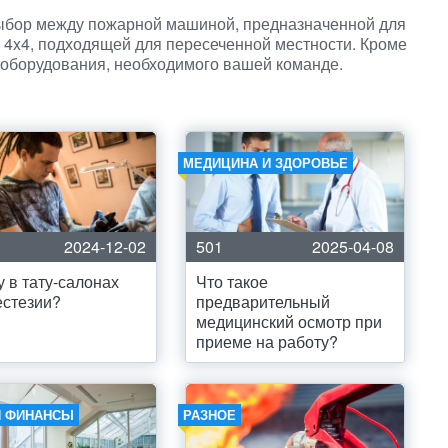
выбор между пожарной машиной, предназначенной для
ю 4x4, подходящей для пересеченной местности. Кроме
п оборудования, необходимого вашей команде.
МЕДИЦИНА И ЗДОРОВЬЕ
2024-12-02
501
2025-04-08
 в тату-салонах
Что такое
естезии?
предварительный
медицинский осмотр при
приеме на работу?
И ФИНАНСЫ
РАЗНОЕ