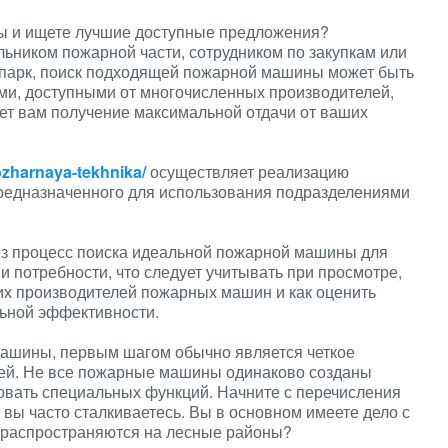
ы и ищете лучшие доступные предложения?
льником пожарной части, сотрудником по закупкам или
парк, поиск подходящей пожарной машины может быть
ми, доступными от многочисленных производителей,
ует вам получение максимальной отдачи от ваших
ozharnaya-tekhnika/
осуществляет реализацию
редназначенного для использования подразделениями
рез процесс поиска идеальной пожарной машины для
и потребности, что следует учитывать при просмотре,
х производителей пожарных машин и как оценить
льной эффективности.
 машины, первым шагом обычно является четкое
тей. Не все пожарные машины одинаково созданы
овать специальных функций. Начните с перечисления
 вы часто сталкиваетесь. Вы в основном имеете дело с
 распространяются на лесные районы?