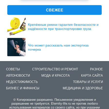
СВЕЖЕЕ
Крепёжные ремни гарантия безопасности и
надёжности при транспортировке груза
Что может рассказать нам экспертиза
почерка
СОВЕТЫ
СТРОИТЕЛЬСТВО И РЕМОНТ
РАЗНОЕ
АВТОНОВОСТИ
МОДА И КРАСОТА
КАРТА САЙТА
НЕДОСТИЖИМОСТЬ
ТОВАРЫ И УСЛУГИ
БИЗНЕС И ФИНАНСЫ
МЕДИЦИНА И ЗДОРОВЬЕ
© Копирование разрешено. Письменное уведомление и
разрешение не требуется. Eternity-life.ru не против любого
использования материалов со своего сайта, но при указании