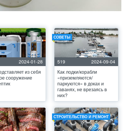
СОВЕТЫ
2024-01-28
519
2024-09-04
едставляет из себя
Как лодки/корабли
ое сооружение
«приземляются/
ептик
паркуются» в доках и
гаванях, не врезаясь в
них?
СТРОИТЕЛЬСТВО И РЕМОНТ