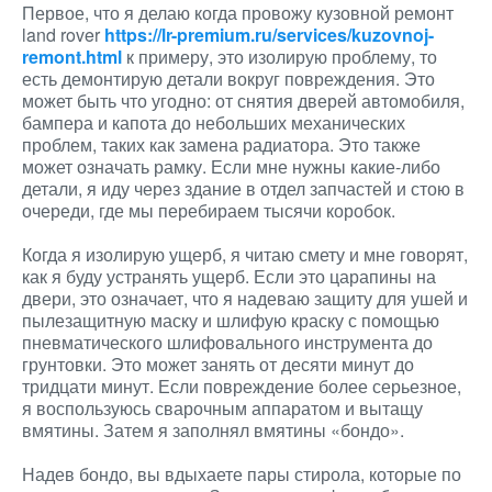
Первое, что я делаю когда провожу кузовной ремонт
land rover
https://lr-premium.ru/services/kuzovnoj-
remont.html
к примеру, это изолирую проблему, то
есть демонтирую детали вокруг повреждения. Это
может быть что угодно: от снятия дверей автомобиля,
бампера и капота до небольших механических
проблем, таких как замена радиатора. Это также
может означать рамку. Если мне нужны какие-либо
детали, я иду через здание в отдел запчастей и стою в
очереди, где мы перебираем тысячи коробок.
Когда я изолирую ущерб, я читаю смету и мне говорят,
как я буду устранять ущерб. Если это царапины на
двери, это означает, что я надеваю защиту для ушей и
пылезащитную маску и шлифую краску с помощью
пневматического шлифовального инструмента до
грунтовки. Это может занять от десяти минут до
тридцати минут. Если повреждение более серьезное,
я воспользуюсь сварочным аппаратом и вытащу
вмятины. Затем я заполнял вмятины «бондо».
Надев бондо, вы вдыхаете пары стирола, которые по