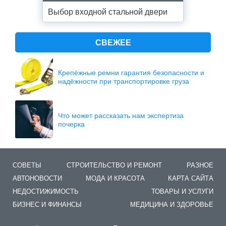
Выбор входной стальной двери
СВЕЖЕЕ
Крепёжные ремни гарантия безопасности и
надёжности при транспортировке груза
Что может рассказать нам экспертиза
почерка
СОВЕТЫ
СТРОИТЕЛЬСТВО И РЕМОНТ
РАЗНОЕ
АВТОНОВОСТИ
МОДА И КРАСОТА
КАРТА САЙТА
НЕДОСТИЖИМОСТЬ
ТОВАРЫ И УСЛУГИ
БИЗНЕС И ФИНАНСЫ
МЕДИЦИНА И ЗДОРОВЬЕ