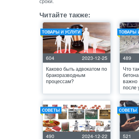
сроки.
Читайте также:
ТОВАРЫ И УСЛУГИ
ТОВАРЫ 
604
2023-12-25
489
Каково быть адвокатом по
Что та
бракоразводным
бетона
процессам?
важно 
после 
СОВЕТЫ
СОВЕТЫ
490
2024-12-22
521