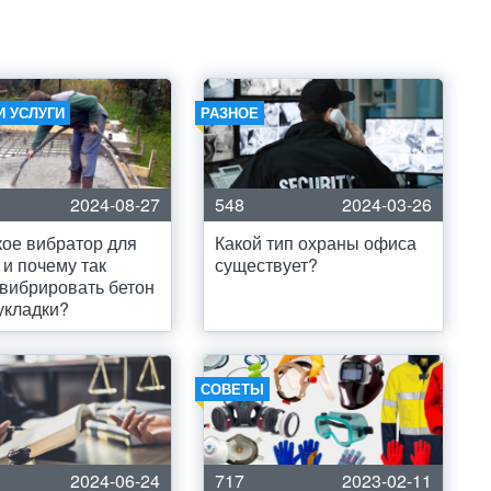
И УСЛУГИ
РАЗНОЕ
2024-08-27
548
2024-03-26
кое вибратор для
Какой тип охраны офиса
 и почему так
существует?
вибрировать бетон
укладки?
СОВЕТЫ
2024-06-24
717
2023-02-11